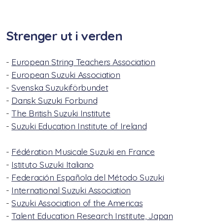
Suzukimetoden
Strenger ut i verden
Lenker og litteratur
-
European String Teachers Association
Arkiv
-
European Suzuki Association
Styret i NSF2024/2025
-
Svenska Suzukiförbundet
-
Dansk Suzuki Forbund
Årsmøteinnkalling 2024
-
The British Suzuki Institute
-
Suzuki Education Institute of Ireland
Suzukiundervisning på Voldsløkka kulturstasjon i
Oslo!
-
Fédération Musicale Suzuki en France
-
Istituto Suzuki Italiano
Styret 2022/2023
-
Federación Española del Método Suzuki
Sommerkurs 2021
-
International Suzuki Association
-
Suzuki Association of the Americas
-
Talent Education Research Institute, Japan