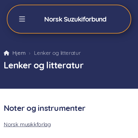
Norsk Suzukiforbund
Hjem
Lenker og litteratur
NSFs Sommerkurs Geilo
Lenker og litteratur
Påmelding sommerkurs -26
Fiolin 2026
Cello 2026
Noter og instrumenter
Akkompagnatører
Norsk musikkforlag
Orkester/teori/Dalcroze
Praktisk