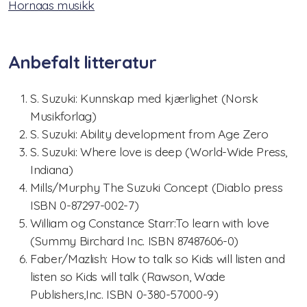
Hornaas musikk
Nasjonalt pianokurs
Anbefalt litteratur
Lærerkurs/Teacher training
Fiolin/violinTeacher Training
S. Suzuki: Kunnskap med kjærlighet (Norsk
Musikforlag)
Cello Teacher training
S. Suzuki: Ability development from Age Zero
S. Suzuki: Where love is deep (World-Wide Press,
Brass Teacher training
Indiana)
Mills/Murphy The Suzuki Concept (Diablo press
ISBN 0-87297-002-7)
William og Constance Starr:To learn with love
(Summy Birchard Inc. ISBN 87487606-0)
Faber/Mazlish: How to talk so Kids will listen and
listen so Kids will talk (Rawson, Wade
Publishers,Inc. ISBN 0-380-57000-9)
Statutter for Norsk Suzukiforbund