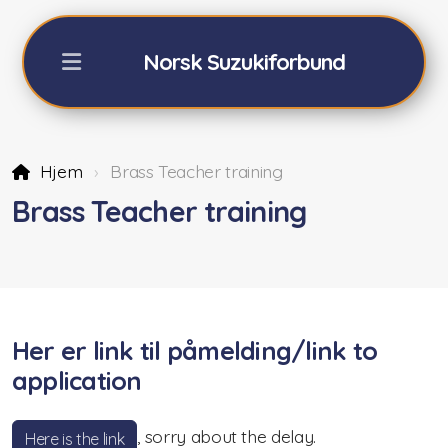
Norsk Suzukiforbund
Hjem
Brass Teacher training
NSFs Sommerkurs Geilo
Brass Teacher training
Påmelding sommerkurs -26
Fiolin 2026
Cello 2026
Her er link til påmelding/link to
Akkompagnatører
application
Orkester/teori/Dalcroze
, sorry about the delay.
Here is the link
Praktisk