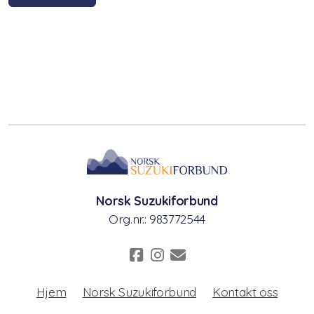
Nasjonalt pianokurs
Lærerkurs/Teacher training
Fiolin/violinTeacher Training
Cello Teacher training
Brass Teacher training
Norsk Suzukiforbund
Org.nr.: 983772544
Hjem
Norsk Suzukiforbund
Kontakt oss
Statutter for Norsk Suzukiforbund