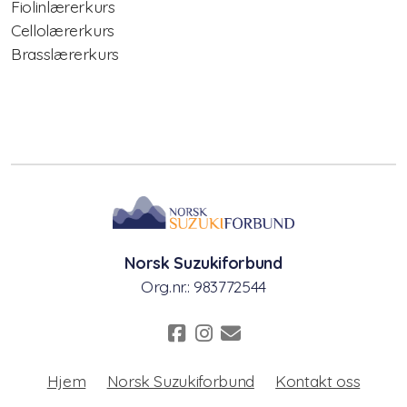
Fiolinlærerkurs
Cellolærerkurs
Nasjonalt pianokurs
Brasslærerkurs
Lærerkurs/Teacher training
Fiolin/violinTeacher Training
Cello Teacher training
Brass Teacher training
Norsk Suzukiforbund
Org.nr.: 983772544
Hjem
Norsk Suzukiforbund
Kontakt oss
Statutter for Norsk Suzukiforbund