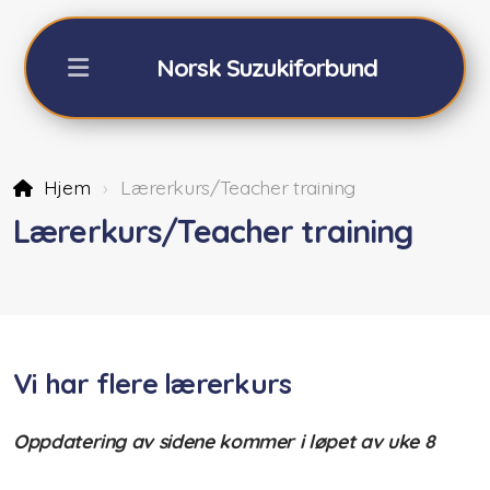
Norsk Suzukiforbund
Hjem
Lærerkurs/Teacher training
NSFs Sommerkurs Geilo
Lærerkurs/Teacher training
Påmelding sommerkurs -26
Fiolin 2026
Cello 2026
Vi har flere lærerkurs
Akkompagnatører
Oppdatering av sidene kommer i løpet av uke 8
Orkester/teori/Dalcroze
Praktisk