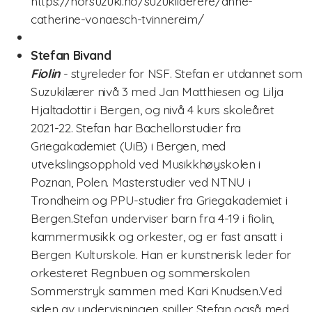
https://norsuzuki.no/suzukilaerere/anne-
catherine-vonaesch-tvinnereim/
Suzukimetoden
Stefan Bivand
Lenker og litteratur
Fiolin
- styreleder for NSF. Stefan er utdannet som
Arkiv
Suzukilærer nivå 3 med Jan Matthiesen og Lilja
Hjaltadottir i Bergen, og nivå 4 kurs skoleåret
Styret i NSF2024/2025
2021-22. Stefan har Bachellorstudier fra
Griegakademiet (UiB) i Bergen, med
Årsmøteinnkalling 2024
utvekslingsopphold ved Musikkhøyskolen i
Poznan, Polen. Masterstudier ved NTNU i
Suzukiundervisning på Voldsløkka kulturstasjon i
Trondheim og PPU-studier fra Griegakademiet i
Oslo!
Bergen.Stefan underviser barn fra 4-19 i fiolin,
Styret 2022/2023
kammermusikk og orkester, og er fast ansatt i
Bergen Kulturskole. Han er kunstnerisk leder for
Sommerkurs 2021
orkesteret Regnbuen og sommerskolen
Sommerstryk sammen med Kari Knudsen.Ved
siden av undervisningen spiller Stefan også med