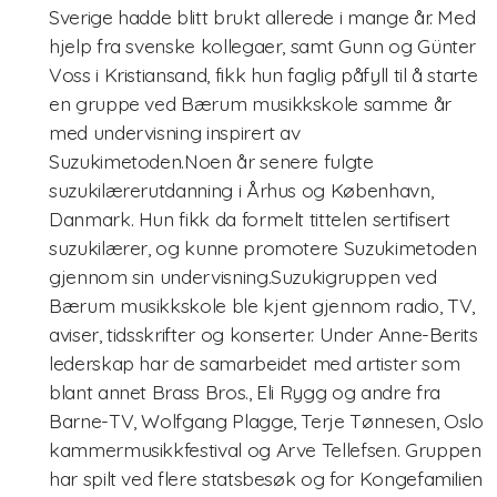
Sverige hadde blitt brukt allerede i mange år. Med
hjelp fra svenske kollegaer, samt Gunn og Günter
Voss i Kristiansand, fikk hun faglig påfyll til å starte
en gruppe ved Bærum musikkskole samme år
med undervisning inspirert av
Suzukimetoden.Noen år senere fulgte
suzukilærerutdanning i Århus og København,
Danmark. Hun fikk da formelt tittelen sertifisert
suzukilærer, og kunne promotere Suzukimetoden
gjennom sin undervisning.Suzukigruppen ved
Bærum musikkskole ble kjent gjennom radio, TV,
aviser, tidsskrifter og konserter. Under Anne-Berits
lederskap har de samarbeidet med artister som
blant annet Brass Bros., Eli Rygg og andre fra
Barne-TV, Wolfgang Plagge, Terje Tønnesen, Oslo
kammermusikkfestival og Arve Tellefsen. Gruppen
har spilt ved flere statsbesøk og for Kongefamilien