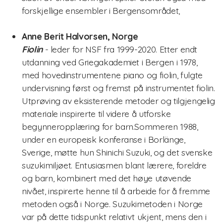
forskjellige ensembler i Bergensområdet,
digitale verktøy
Anne Berit Halvorsen, Norge
Fiolin
- leder for NSF fra 1999-2020. Etter endt
utdanning ved Griegakademiet i Bergen i 1978,
med hovedinstrumentene piano og fiolin, fulgte
undervisning først og fremst på instrumentet fiolin.
Utprøving av eksisterende metoder og tilgjengelig
materiale inspirerte til videre å utforske
begynneropplæring for barn.Sommeren 1988,
under en europeisk konferanse i Borlänge,
Sverige, møtte hun Shinichi Suzuki, og det svenske
suzukimiljøet. Entusiasmen blant lærere, foreldre
og barn, kombinert med det høye utøvende
nivået, inspirerte henne til å arbeide for å fremme
metoden også i Norge. Suzukimetoden i Norge
var på dette tidspunkt relativt ukjent, mens den i