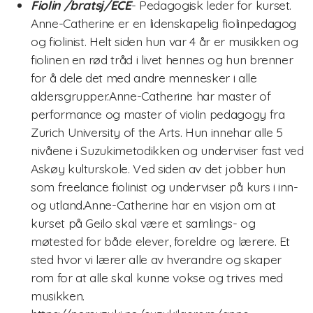
Fiolin /bratsj/ECE
- Pedagogisk leder for kurset.
Anne-Catherine er en lidenskapelig fiolinpedagog
Nasjonalt pianokurs
og fiolinist. Helt siden hun var 4 år er musikken og
fiolinen en rød tråd i livet hennes og hun brenner
Lærerkurs/Teacher training
for å dele det med andre mennesker i alle
aldersgrupper.Anne-Catherine har master of
Fiolin/violinTeacher Training
performance og master of violin pedagogy fra
Cello Teacher training
Zurich University of the Arts. Hun innehar alle 5
nivåene i Suzukimetodikken og underviser fast ved
Brass Teacher training
Askøy kulturskole. Ved siden av det jobber hun
som freelance fiolinist og underviser på kurs i inn-
og utland.Anne-Catherine har en visjon om at
kurset på Geilo skal være et samlings- og
møtested for både elever, foreldre og lærere. Et
sted hvor vi lærer alle av hverandre og skaper
rom for at alle skal kunne vokse og trives med
musikken.
Statutter for Norsk Suzukiforbund