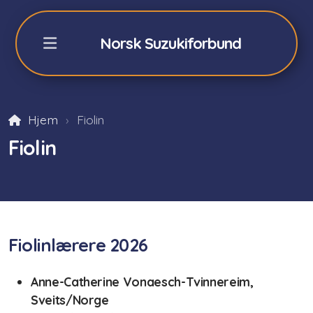
Norsk Suzukiforbund
Hjem
Fiolin
NSFs Sommerkurs Geilo
Fiolin
Påmelding sommerkurs -26
Fiolin 2026
Cello 2026
Fiolinlærere 2026
Akkompagnatører
Anne-Catherine Vonaesch-Tvinnereim,
Orkester/teori/Dalcroze
Sveits/Norge
Praktisk