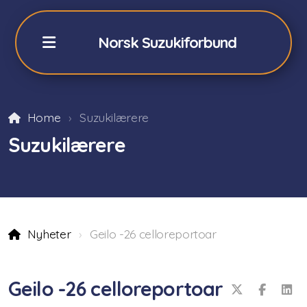
Norsk Suzukiforbund
Home
Suzukilærere
NSFs Sommerkurs Geilo
Suzukilærere
Påmelding sommerkurs -26
Fiolin 2026
Cello 2026
Nyheter
Geilo -26 celloreportoar
Akkompagnatører
Orkester/teori/Dalcroze
Geilo -26 celloreportoar
Praktisk