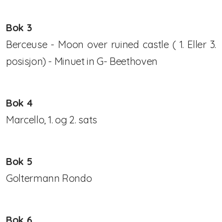
Suzukimetoden
Bok 3
Lenker og litteratur
Berceuse - Moon over ruined castle ( 1. Eller 3.
posisjon) - Minuet in G- Beethoven
Arkiv
Styret i NSF2024/2025
Bok 4
Årsmøteinnkalling 2024
Marcello, 1. og 2. sats
Suzukiundervisning på Voldsløkka kulturstasjon i
Oslo!
Bok 5
Styret 2022/2023
Goltermann Rondo
Sommerkurs 2021
Bok 6