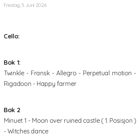
Fredag, 5 Juni 2026
Nasjonalt pianokurs
Lærerkurs/Teacher training
Cello:
Fiolin/violinTeacher Training
Cello Teacher training
Bok 1:
Brass Teacher training
Twinkle - Fransk - Allegro - Perpetual motion -
Rigadoon - Happy farmer
Bok 2
Minuet 1 - Moon over ruined castle ( 1. Posisjon )
- Witches dance
Statutter for Norsk Suzukiforbund